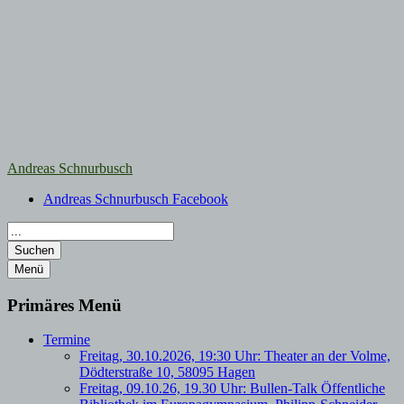
Zum
Inhalt
springen
Andreas Schnurbusch
Andreas Schnurbusch Facebook
Suchen
Menü
Primäres Menü
Termine
Freitag, 30.10.2026, 19:30 Uhr: Theater an der Volme,
Dödterstraße 10, 58095 Hagen
Freitag, 09.10.26, 19.30 Uhr: Bullen-Talk Öffentliche