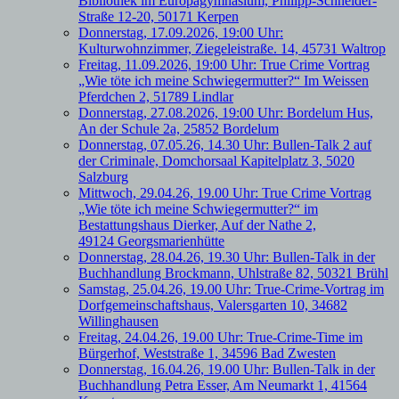
Bibliothek im Europagymnasium, Philipp-Schneider-
Straße 12-20, 50171 Kerpen
Donnerstag, 17.09.2026, 19:00 Uhr:
Kulturwohnzimmer, Ziegeleistraße. 14, 45731 Waltrop
Freitag, 11.09.2026, 19:00 Uhr: True Crime Vortrag
„Wie töte ich meine Schwiegermutter?“ Im Weissen
Pferdchen 2, 51789 Lindlar
Donnerstag, 27.08.2026, 19:00 Uhr: Bordelum Hus,
An der Schule 2a, 25852 Bordelum
Donnerstag, 07.05.26, 14.30 Uhr: Bullen-Talk 2 auf
der Criminale, Domchorsaal Kapitelplatz 3, 5020
Salzburg
Mittwoch, 29.04.26, 19.00 Uhr: True Crime Vortrag
„Wie töte ich meine Schwiegermutter?“ im
Bestattungshaus Dierker, Auf der Nathe 2,
49124 Georgsmarienhütte
Donnerstag, 28.04.26, 19.30 Uhr: Bullen-Talk in der
Buchhandlung Brockmann, Uhlstraße 82, 50321 Brühl
Samstag, 25.04.26, 19.00 Uhr: True-Crime-Vortrag im
Dorfgemeinschaftshaus, Valersgarten 10, 34682
Willinghausen
Freitag, 24.04.26, 19.00 Uhr: True-Crime-Time im
Bürgerhof, Weststraße 1, 34596 Bad Zwesten
Donnerstag, 16.04.26, 19.00 Uhr: Bullen-Talk in der
Buchhandlung Petra Esser, Am Neumarkt 1, 41564